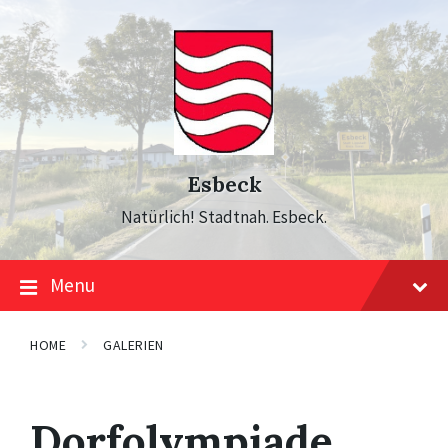
Skip
Skip
Skip
to
to
to
content
main
footer
navigation
Esbeck
Natürlich! Stadtnah. Esbeck.
Menu
HOME
GALERIEN
Dorfolympiade