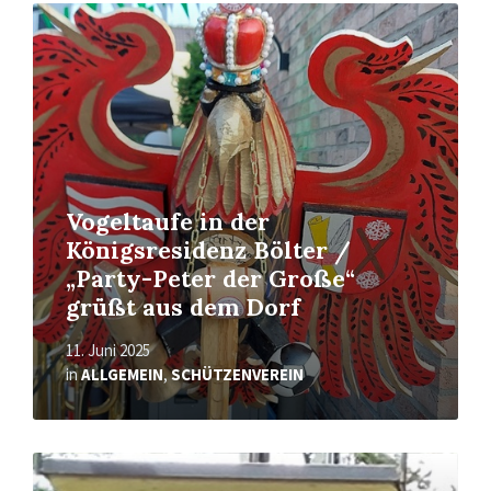
Mehr
erfahren
Vogeltaufe in der
Königsresidenz Bölter /
„Party-Peter der Große“
grüßt aus dem Dorf
11. Juni 2025
in
ALLGEMEIN
,
SCHÜTZENVEREIN
Mehr
erfahren