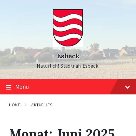
Skip
Skip
Skip
to
to
to
content
main
footer
navigation
Esbeck
Natürlich! Stadtnah. Esbeck.
Menu
HOME
AKTUELLES
Monat:
Juni 2025